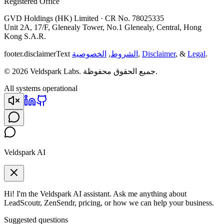
Registered Office
GVD Holdings (HK) Limited · CR No. 78025335
Unit 2A, 17/F, Glenealy Tower, No.1 Glenealy, Central, Hong
Kong S.A.R.
.
Legal
, &
Disclaimer
,
الشروط
,
الخصوصية
footer.disclaimerText
© 2026 Veldspark Labs. جميع الحقوق محفوظة.
All systems operational
Veldspark AI
Hi! I'm the Veldspark AI assistant. Ask me anything about
LeadScoutr, ZenSendr, pricing, or how we can help your business.
Suggested questions