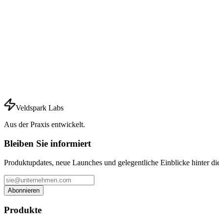
Erzählen Sie uns von Ihrem Projekt oder stellen Sie uns eine Frage.
Name
*
E-Mail
*
Unternehmen
Produktinteresse
Nachricht
*
Veldspark Labs
Nachricht senden
Aus der Praxis entwickelt.
Bleiben Sie informiert
Produktupdates, neue Launches und gelegentliche Einblicke hinter di
Abonnieren
Produkte