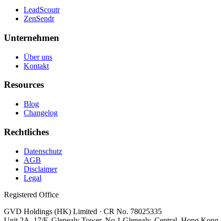
LeadScoutr
ZenSendr
Unternehmen
Über uns
Kontakt
Resources
Blog
Changelog
Rechtliches
Datenschutz
AGB
Disclaimer
Legal
Registered Office
GVD Holdings (HK) Limited · CR No. 78025335
Unit 2A, 17/F, Glenealy Tower, No.1 Glenealy, Central, Hong Kong