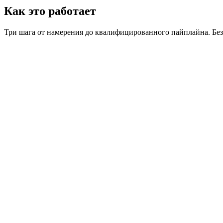
Как это работает
Три шага от намерения до квалифицированного пайплайна. Без
01
Скажите LIZZY, что вы ищете
Опишите идеального клиента простым языком. Отрасль, размер
поиск.
02
AI находит и оценивает компании
LIZZY ищет с помощью собственного движка обнаружения, чит
критериям. Вы получаете ранжированный список, а не свалку 
03
Обогащение данными о лицах, принимающих ре