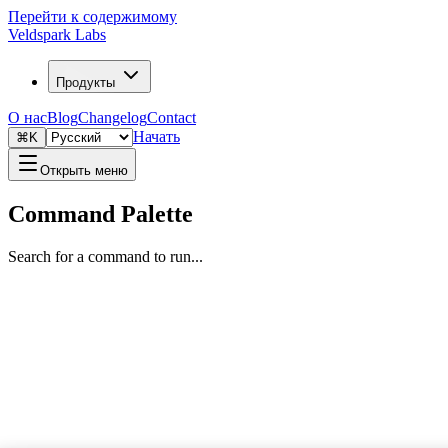
Перейти к содержимому
Veldspark Labs
Продукты
О нас
Blog
Changelog
Contact
Начать
⌘K
Открыть меню
Command Palette
Search for a command to run...
Перейти к LeadScoutr