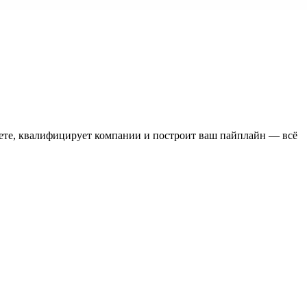
 видимости.
л встречу.
ете, квалифицирует компании и построит ваш пайплайн — всё