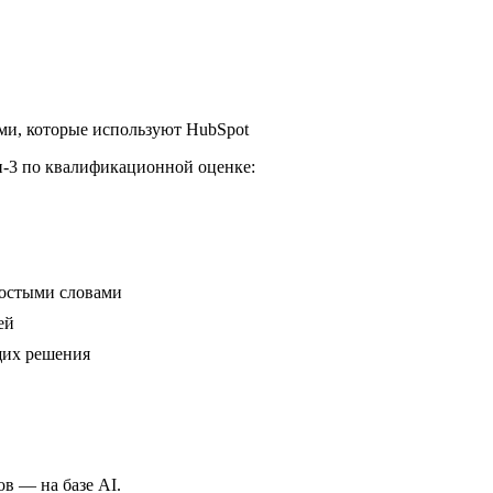
ми, которые используют HubSpot
п-3 по квалификационной оценке:
ростыми словами
ей
щих решения
в — на базе AI.