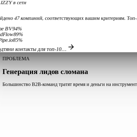
IZZY в сети
йдено 47 компаний, соответствующих вашим критериям. Топ-
me BV
94
%
udFlow
89
%
ipe.io
85
%
одтяни контакты для топ-10…
ПРОБЛЕМА
Генерация лидов сломана
Большинство B2B-команд тратят время и деньги на инструменты
Платите за мёртвые списки email
Вы купили список из 10 000 контактов. 40% вернулись недоста
почтовый ящик.