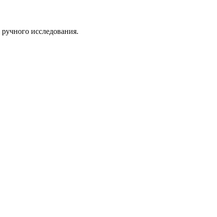
 ручного исследования.
 компании, локация, технологический стек — всё, что важно дл
ает сайт каждой компании встроенным движком веб-аналитики 
данных.
шения