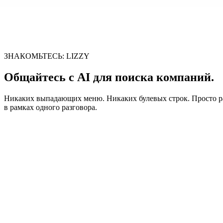
Ваша CRM — это таблица
Вкладка для лидов, вкладка для follow-up, вкладка для той сдел
Часы исследований по лидам, которых вы никогда
ЗНАКОМЬТЕСЬ: LIZZY
Ручной поиск в Google, просмотр LinkedIn и догадки. К тому в
Общайтесь с AI для поиска компаний.
Никаких выпадающих меню. Никаких булевых строк. Просто ра
в рамках одного разговора.