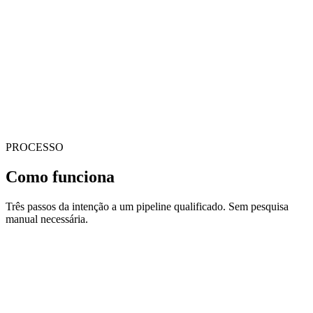
Lembretes agendados, uma central de notificações no app e
sincronização bidirecional com os calendários Google e Outlook
para que nenhum lead quente esfrie.
Propostas e Campanhas com IA
Gere propostas personalizadas a partir dos dados dos leads, envie
campanhas de newsletter escritas por IA e agende reuniões com um
PROCESSO
agendador integrado.
Como funciona
Três passos da intenção a um pipeline qualificado. Sem pesquisa
manual necessária.
01
Diga à LIZZY o que você está procurando