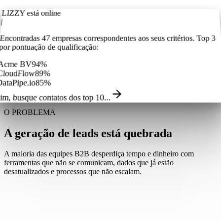
LIZZY está online
|
Encontradas 47 empresas correspondentes aos seus critérios. Top 3
por pontuação de qualificação:
Acme BV
94
%
CloudFlow
89
%
ataPipe.io
85
%
im, busque contatos dos top 10...
O PROBLEMA
A geração de leads está quebrada
A maioria das equipes B2B desperdiça tempo e dinheiro com
ferramentas que não se comunicam, dados que já estão
desatualizados e processos que não escalam.
Pagando por listas de email mortas