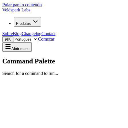
Pular para o conteúdo
Veldspark Labs
Produtos
Sobre
Blog
Changelog
Contact
Começar
⌘K
Abrir menu
Command Palette
Search for a command to run...
Ir para LeadScoutr