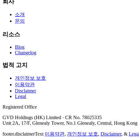
회사
소개
문의
리소스
Blog
Changelog
법적 고지
개인정보 보호
이용약관
Disclaimer
Legal
Registered Office
GVD Holdings (HK) Limited · CR No. 78025335
Unit 2A, 17/F, Glenealy Tower, No.1 Glenealy, Central, Hong Kong
footer.disclaimerText
이용약관
,
개인정보 보호
,
Disclaimer
, &
Lega